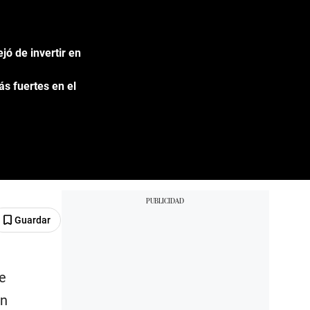
jó de invertir en
s fuertes en el
Guardar
e
én