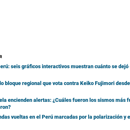
R
rú: seis gráficos interactivos muestran cuánto se dejó 
ido bloque regional que vota contra Keiko Fujimori desd
la encienden alertas: ¿Cuáles fueron los sismos más f
eron?
ndas vueltas en el Perú marcadas por la polarización y e