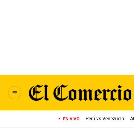
Perú vs Venezuela
A
EN VIVO