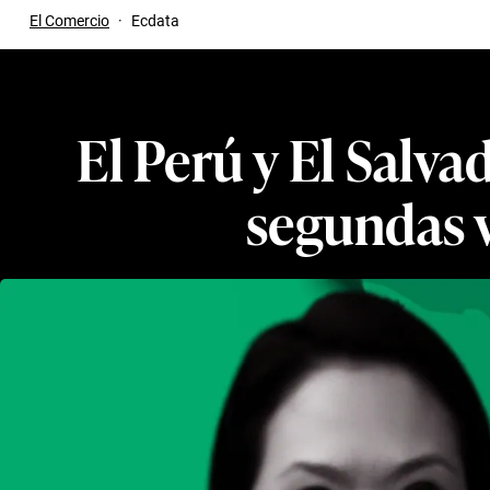
El Comercio
·
Ecdata
El Perú y El Salva
segundas v