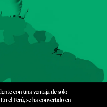
dente con una ventaja de solo
 En el Perú, se ha convertido en