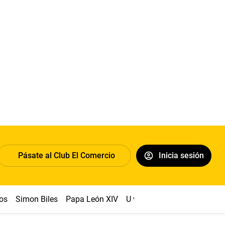
Pásate al Club El Comercio
Inicia sesión
os
Simon Biles
Papa León XIV
U vs Cristal
Dólar
Congr