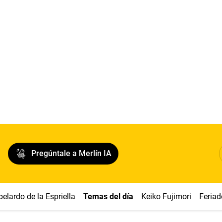
Pregúntale a Merlín IA
belardo de la Espriella
Temas del día
Keiko Fujimori
Feriad