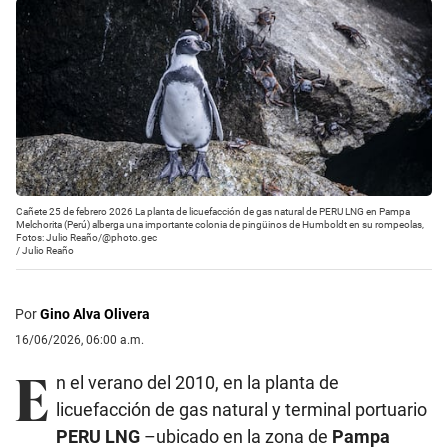
Cañete 25 de febrero 2026 La planta de licuefacción de gas natural de PERU LNG en Pampa
Melchorita (Perú) alberga una importante colonia de pingüinos de Humboldt en su rompeolas,
Fotos: Julio Reaño/@photo.gec
/
Julio Reaño
Por
Gino Alva Olivera
16/06/2026, 06:00 a.m.
E
n el verano del 2010, en la planta de
licuefacción de gas natural y terminal portuario
PERU LNG
–ubicado en la zona de
Pampa