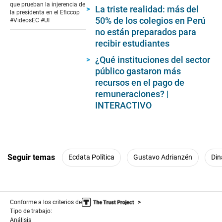
9
que prueban la injerencia de
La triste realidad: más del
minutes,
la presidenta en el Eficcop
24
50% de los colegios en Perú
#VideosEC #UI
seconds
no están preparados para
recibir estudiantes
¿Qué instituciones del sector
público gastaron más
recursos en el pago de
remuneraciones? |
INTERACTIVO
Seguir temas
Ecdata Política
Gustavo Adrianzén
Din
Conforme a los criterios de
Tipo de trabajo:
Análisis