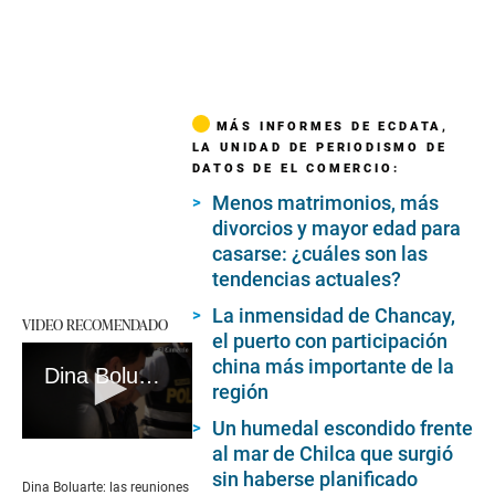
MÁS INFORMES DE ECDATA,
LA UNIDAD DE PERIODISMO DE
DATOS DE EL COMERCIO:
Menos matrimonios, más
divorcios y mayor edad para
casarse: ¿cuáles son las
tendencias actuales?
La inmensidad de Chancay,
VIDEO RECOMENDADO
el puerto con participación
china más importante de la
Dina Boluarte: las reuniones que prueban la injerencia de la presidenta en el Eficcop #VideosEC #UI
región
Un humedal escondido frente
0
al mar de Chilca que surgió
seconds
sin haberse planificado
of
Dina Boluarte: las reuniones