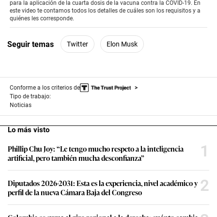
0
para la aplicación de la cuarta dosis de la vacuna contra la COVID-19. En
seconds
este video te contamos todos los detalles de cuáles son los requisitos y a
quiénes les corresponde.
Seguir temas
Twitter
Elon Musk
Conforme a los criterios de
Tipo de trabajo:
Noticias
Lo más visto
1
Phillip Chu Joy: “Le tengo mucho respeto a la inteligencia
artificial, pero también mucha desconfianza”
2
Diputados 2026-2031: Esta es la experiencia, nivel académico y
perfil de la nueva Cámara Baja del Congreso