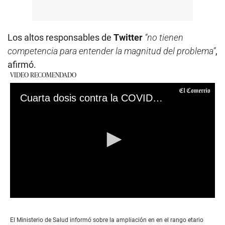
Los altos responsables de
Twitter
“no tienen
competencia para entender la magnitud del problema”
,
afirmó.
VIDEO RECOMENDADO
Cuarta dosis contra la COVID-19: ¿Cuáles son los requisitos y a quiénes les corresponde?
0
seconds
of
El Ministerio de Salud informó sobre la ampliación en en el rango etario