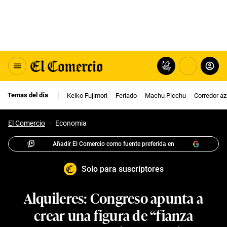
Temas del día
Keiko Fujimori
Feriado
Machu Picchu
Corredor az
El Comercio
·
Economia
Añadir El Comercio como fuente preferida en
Solo para suscriptores
Alquileres: Congreso apunta a
crear una figura de “fianza