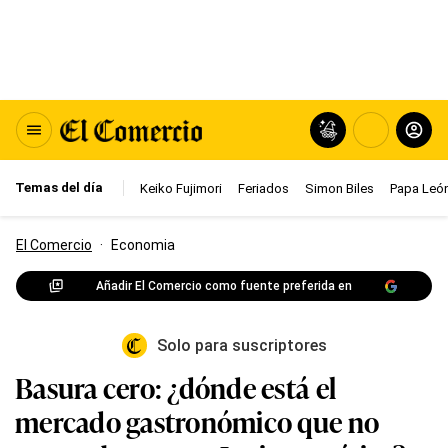
Temas del día
Keiko Fujimori
Feriados
Simon Biles
Papa León
El Comercio
·
Economia
Añadir El Comercio como fuente preferida en
Solo para suscriptores
Basura cero: ¿dónde está el
mercado gastronómico que no