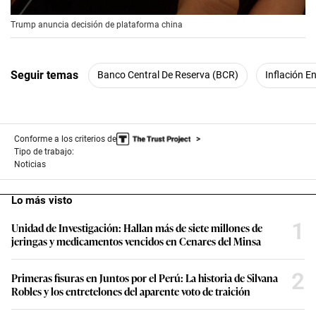
00:00
/
00:56
Trump anuncia decisión de plataforma china
Seguir temas
Banco Central De Reserva (BCR)
Inflación En
Conforme a los criterios de
Tipo de trabajo:
Noticias
Lo más visto
1
Unidad de Investigación: Hallan más de siete millones de
jeringas y medicamentos vencidos en Cenares del Minsa
2
Primeras fisuras en Juntos por el Perú: La historia de Silvana
Robles y los entretelones del aparente voto de traición