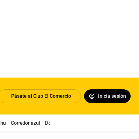
Pásate al Club El Comercio
Inicia sesión
chu
Corredor azul
Dólar
Congreso
Nasca
Acuña
Toled