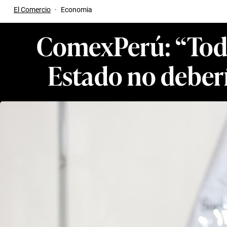
El Comercio
·
Economia
ComexPerú: “Toda
Estado no deberí