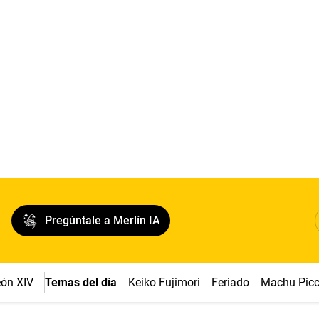
Pregúntale a Merlín IA
ón XIV
Temas del día
Keiko Fujimori
Feriado
Machu Pic