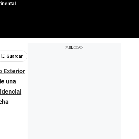
inental
Guardar
 Exterior
de una
idencial
ucha