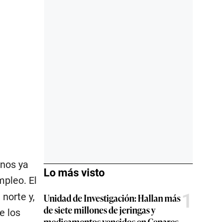
enos ya
Lo más visto
mpleo. El
1
norte y,
Unidad de Investigación: Hallan más
de siete millones de jeringas y
e los
medicamentos vencidos en Cenares