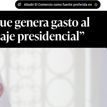
Añadir El Comercio como fuente preferida en
e genera gasto al
aje presidencial”