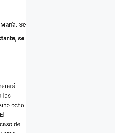
 María. Se
stante, se
nerará
 las
 sino ocho
El
 caso de