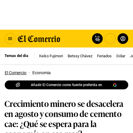
Temas del día
Keiko Fujimori
Betssy Chávez
Feriados
Dólar
J
El Comercio
·
Economia
Añadir El Comercio como fuente preferida en
Crecimiento minero se desacelera
en agosto y consumo de cemento
cae: ¿Qué se espera para la