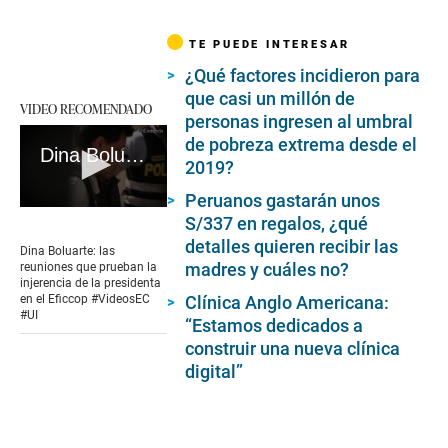
TE PUEDE INTERESAR
¿Qué factores incidieron para
que casi un millón de
VIDEO RECOMENDADO
personas ingresen al umbral
de pobreza extrema desde el
Dina Boluarte: las reuniones que prueban la injerencia de la presidenta en el Eficcop #VideosEC #UI
2019?
Peruanos gastarán unos
0
S/337 en regalos, ¿qué
seconds
detalles quieren recibir las
of
Dina Boluarte: las
9
madres y cuáles no?
reuniones que prueban la
minutes,
injerencia de la presidenta
24
Clínica Anglo Americana:
en el Eficcop #VideosEC
seconds
#UI
“Estamos dedicados a
construir una nueva clínica
digital”