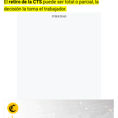
El
retiro de la CTS
puede ser total o parcial, la
decisión la toma el trabajador.