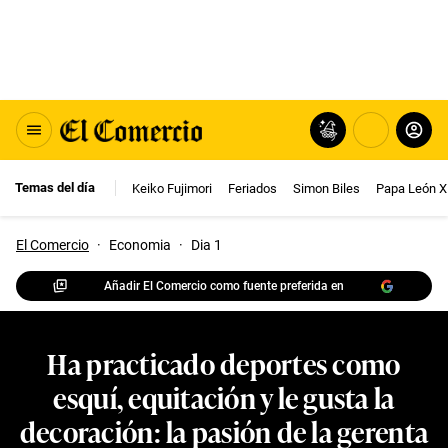
Temas del día
Keiko Fujimori
Feriados
Simon Biles
Papa León X
El Comercio
·
Economia
·
Dia 1
Añadir El Comercio como fuente preferida en
Ha practicado deportes como
esquí, equitación y le gusta la
decoración: la pasión de la gerenta