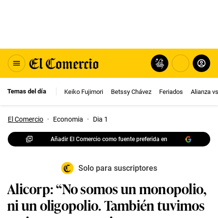
Temas del día
Keiko Fujimori
Betssy Chávez
Feriados
Alianza v
El Comercio
·
Economia
·
Dia 1
Añadir El Comercio como fuente preferida en
Solo para suscriptores
Alicorp: “No somos un monopolio,
ni un oligopolio. También tuvimos