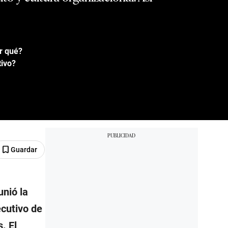
r qué?
tivo?
Guardar
unió la
ecutivo de
. El