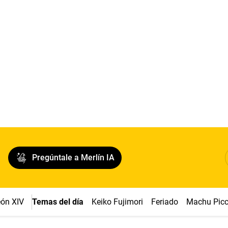
Pregúntale a Merlín IA
ón XIV
Temas del día
Keiko Fujimori
Feriado
Machu Pic