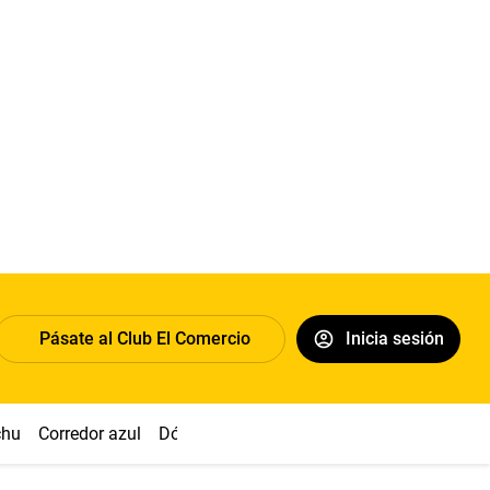
Pásate al Club El Comercio
Inicia sesión
chu
Corredor azul
Dólar
Congreso
Nasca
Acuña
Toled