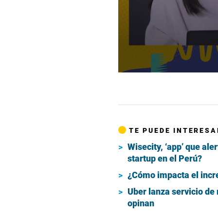
0
seconds
of
1
minute,
17
seconds
Volume
90%
TE PUEDE INTERESA
Wisecity, ‘app’ que ale
startup en el Perú?
¿Cómo impacta el incre
Uber lanza servicio de
opinan