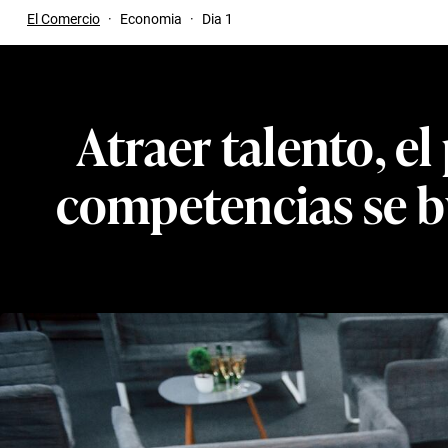
El Comercio
·
Economia
·
Dia 1
Atraer talento, el
competencias se bu