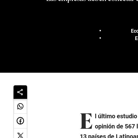
Eco
E
E
l último estudi
opinión de 567 
13 países de Latinoam