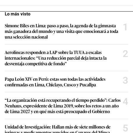
Lo más visto
1
Simone Biles en Lima: paso a paso, la agenda de la gimnasta
más ganadora del mundo y una visita que emocionará a toda
una selección nacional
2
Aerolíneas responden a LAP sobre la TUUA a escalas
internacionales: “Una reducción parcial deja intacta la
desventaja competitiva de fondo”
3
Papa León XIV en Perú: estas son todas las actividades
confirmadas en Lima, Chiclayo, Cusco y Pucallpa
4
“La organización está recuperando el tiempo perdido”: Carlos
Neuhaus, expresidente de Lima 2019, sobre los retos a un año
de Lima 2027 y en qué más está preocupado el Gobierno
5
Unidad de Investigación: Hallan más de siete millones de
jeringas y medicamentos vencidos en Cenares del Minsa