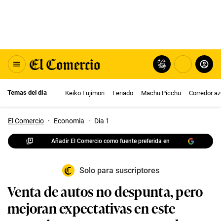
Temas del día
Keiko Fujimori
Feriado
Machu Picchu
Corredor az
El Comercio
·
Economia
·
Dia 1
Añadir El Comercio como fuente preferida en
Solo para suscriptores
Venta de autos no despunta, pero
mejoran expectativas en este