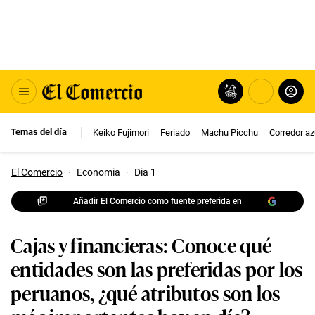
Temas del día
Keiko Fujimori
Feriado
Machu Picchu
Corredor az
El Comercio
·
Economia
·
Dia 1
Añadir El Comercio como fuente preferida en
Cajas y financieras: Conoce qué
entidades son las preferidas por los
peruanos, ¿qué atributos son los