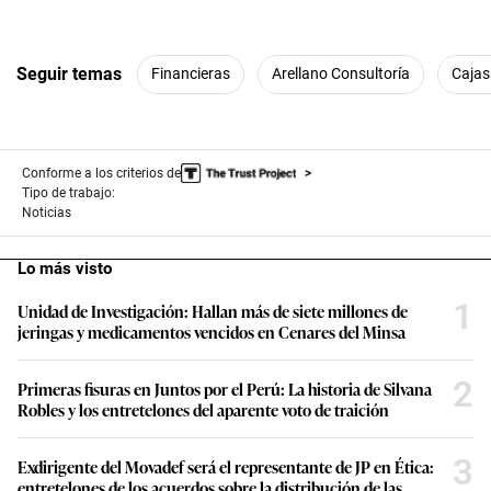
Seguir temas
Financieras
Arellano Consultoría
Cajas
Conforme a los criterios de
Tipo de trabajo:
Noticias
Lo más visto
1
Unidad de Investigación: Hallan más de siete millones de
jeringas y medicamentos vencidos en Cenares del Minsa
2
Primeras fisuras en Juntos por el Perú: La historia de Silvana
Robles y los entretelones del aparente voto de traición
3
Exdirigente del Movadef será el representante de JP en Ética:
entretelones de los acuerdos sobre la distribución de las