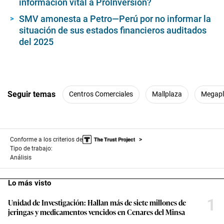
información vital a ProInversión?
SMV amonesta a Petro—Perú por no informar la
situación de sus estados financieros auditados
del 2025
Seguir temas
Centros Comerciales
Mallplaza
Megapl
Conforme a los criterios de
Tipo de trabajo:
Análisis
Lo más visto
1
Unidad de Investigación: Hallan más de siete millones de
jeringas y medicamentos vencidos en Cenares del Minsa