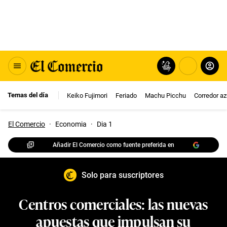
Temas del día
Keiko Fujimori
Feriado
Machu Picchu
Corredor az
El Comercio
·
Economia
·
Dia 1
Añadir El Comercio como fuente preferida en
Solo para suscriptores
Centros comerciales: las nuevas
apuestas que impulsan su