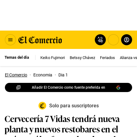
Temas del día
Keiko Fujimori
Betssy Chávez
Feriados
Alianza v
El Comercio
·
Economia
·
Dia 1
Añadir El Comercio como fuente preferida en
Solo para suscriptores
Cervecería 7 Vidas tendrá nueva
planta y nuevos restobares en el