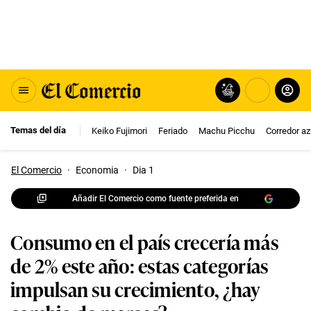
Temas del día
Keiko Fujimori
Feriado
Machu Picchu
Corredor az
El Comercio
·
Economia
·
Dia 1
Añadir El Comercio como fuente preferida en
Consumo en el país crecería más
de 2% este año: estas categorías
impulsan su crecimiento, ¿hay