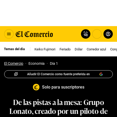
Temas del día
Keiko Fujimori
Feriado
Dólar
Corredor azul
Con
El Comercio
·
Economia
·
Dia 1
Añadir El Comercio como fuente preferida en
Solo para suscriptores
De las pistas a la mesa: Grupo
Lonato, creado por un piloto de