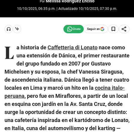
Melissa Rodríguez Enciso
Por
10/10/2025, 06:35 p.m. | Actualizado 10/10/2025, 07:30 p.m.
Seguir en
L
a historia de
Caffetteria di Lonato
nace como
una extensión de Dánica, el primer restaurante
del grupo fundado en 2007 por Gustavo
Michelsen y su esposa, la chef Vanessa Siragusa,
de ascendencia italiana. Dánica llegó a tener cuatro
locales en Lima y marcó un hito en la
cocina italo-
peruana
, pero fue en Miraflores, a partir de un local
en esquina con jardín en la Av. Santa Cruz, donde
surge la oportunidad de crear un concepto distinto:
una cafetería inspirada en el kartódromo de Lonato,
en Italia, cuna del automovilismo y del karting —