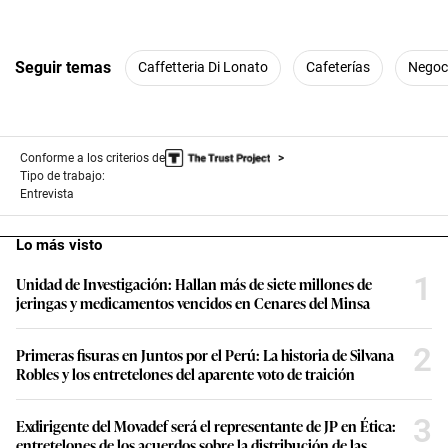
Seguir temas
Caffetteria Di Lonato
Cafeterías
Negoc
Conforme a los criterios de
Tipo de trabajo:
Entrevista
Lo más visto
1
Unidad de Investigación: Hallan más de siete millones de
jeringas y medicamentos vencidos en Cenares del Minsa
2
Primeras fisuras en Juntos por el Perú: La historia de Silvana
Robles y los entretelones del aparente voto de traición
3
Exdirigente del Movadef será el representante de JP en Ética:
entretelones de los acuerdos sobre la distribución de las