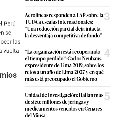
3
Aerolíneas responden a LAP sobre la
TUUA a escalas internacionales:
el Perú
“Una reducción parcial deja intacta
én se
la desventaja competitiva de fondo”
nocer las
4
a vuelta
“La organización está recuperando
el tiempo perdido”: Carlos Neuhaus,
expresidente de Lima 2019, sobre los
retos a un año de Lima 2027 y en qué
emios
más está preocupado el Gobierno
5
Unidad de Investigación: Hallan más
de siete millones de jeringas y
medicamentos vencidos en Cenares
del Minsa