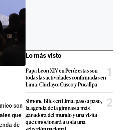
Lo más visto
1
Papa León XIV en Perú: estas son
todas las actividades confirmadas en
Lima, Chiclayo, Cusco y Pucallpa
2
Simone Biles en Lima: paso a paso,
ómico son
la agenda de la gimnasta más
ganadora del mundo y una visita
iales que
que emocionará a toda una
genda de
selección nacional