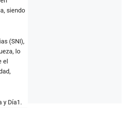
ién
na, siendo
as (SNI),
ueza, lo
 el
dad,
 y Día1.