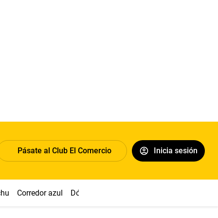
Pásate al Club El Comercio
Inicia sesión
chu
Corredor azul
Dólar
Congreso
Nasca
Acuña
Toled