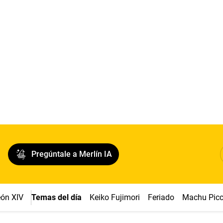
Pregúntale a Merlín IA
ón XIV
Temas del día
Keiko Fujimori
Feriado
Machu Pic