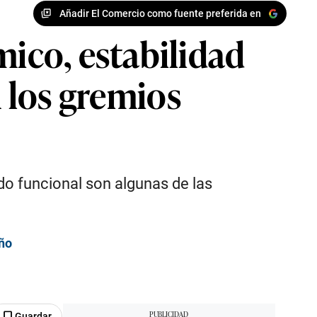
Añadir El Comercio como fuente preferida en
ico, estabilidad
n los gremios
do funcional son algunas de las
año
Guardar