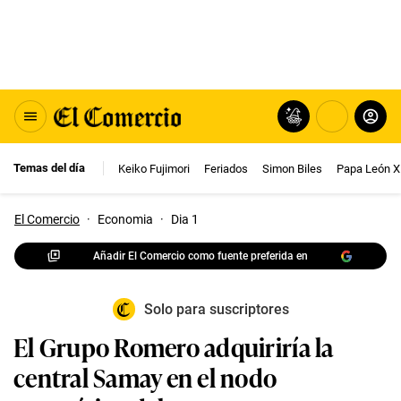
Temas del día
Keiko Fujimori
Feriados
Simon Biles
Papa León X
El Comercio
·
Economia
·
Dia 1
Añadir El Comercio como fuente preferida en
Solo para suscriptores
El Grupo Romero adquiriría la
central Samay en el nodo