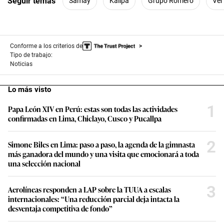
Seguir temas
Samay
Kallpa
Grupo Romero
Ver
Conforme a los criterios de
Tipo de trabajo:
Noticias
Lo más visto
1
Papa León XIV en Perú: estas son todas las actividades
confirmadas en Lima, Chiclayo, Cusco y Pucallpa
2
Simone Biles en Lima: paso a paso, la agenda de la gimnasta
más ganadora del mundo y una visita que emocionará a toda
una selección nacional
3
Aerolíneas responden a LAP sobre la TUUA a escalas
internacionales: “Una reducción parcial deja intacta la
desventaja competitiva de fondo”