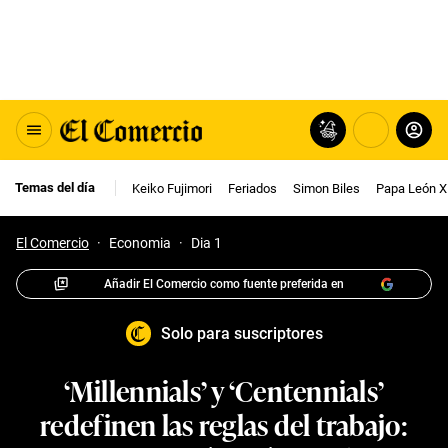
Temas del día
Keiko Fujimori
Feriados
Simon Biles
Papa León X
El Comercio
·
Economia
·
Dia 1
Añadir El Comercio como fuente preferida en
Solo para suscriptores
‘Millennials’ y ‘Centennials’
redefinen las reglas del trabajo: