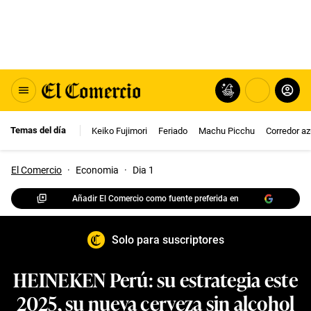
Temas del día
Keiko Fujimori
Feriado
Machu Picchu
Corredor az
El Comercio
·
Economia
·
Dia 1
Añadir El Comercio como fuente preferida en
Solo para suscriptores
HEINEKEN Perú: su estrategia este
2025, su nueva cerveza sin alcohol