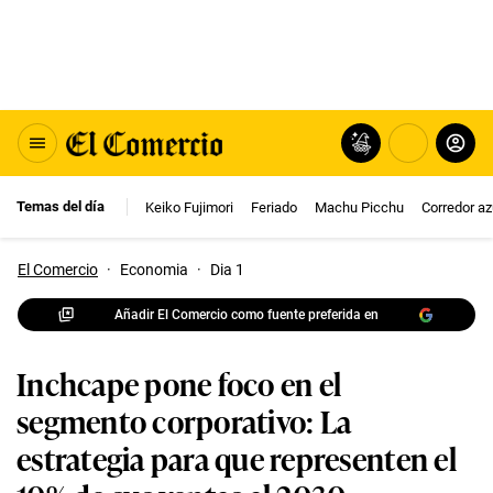
Temas del día
Keiko Fujimori
Feriado
Machu Picchu
Corredor az
El Comercio
·
Economia
·
Dia 1
Añadir El Comercio como fuente preferida en
Inchcape pone foco en el
segmento corporativo: La
estrategia para que representen el