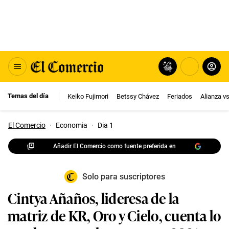
Temas del día
Keiko Fujimori
Betssy Chávez
Feriados
Alianza v
El Comercio
·
Economia
·
Dia 1
Añadir El Comercio como fuente preferida en
Solo para suscriptores
Cintya Añaños, lideresa de la
matriz de KR, Oro y Cielo, cuenta lo