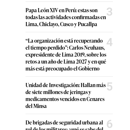
3
Papa León XIV en Perú: estas son
todas las actividades confirmadas en
Lima, Chiclayo, Cusco y Pucallpa
4
“La organización está recuperando
el tiempo perdido”: Carlos Neuhaus,
expresidente de Lima 2019, sobre los
retos a un año de Lima 2027 y en qué
más está preocupado el Gobierno
5
Unidad de Investigación: Hallan más
de siete millones de jeringas y
medicamentos vencidos en Cenares
del Minsa
6
De brigadas de seguridad urbana al
rol de los militares: ¿qué se sabe del