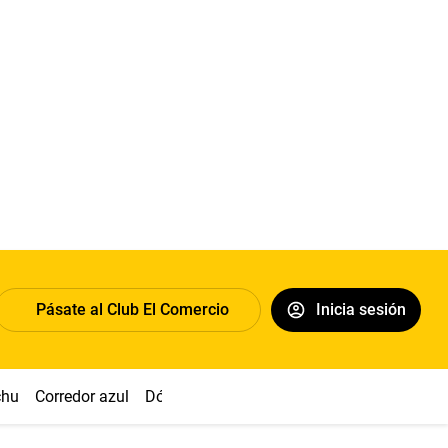
Pásate al Club El Comercio
Inicia sesión
chu
Corredor azul
Dólar
Congreso
Nasca
Acuña
Toled