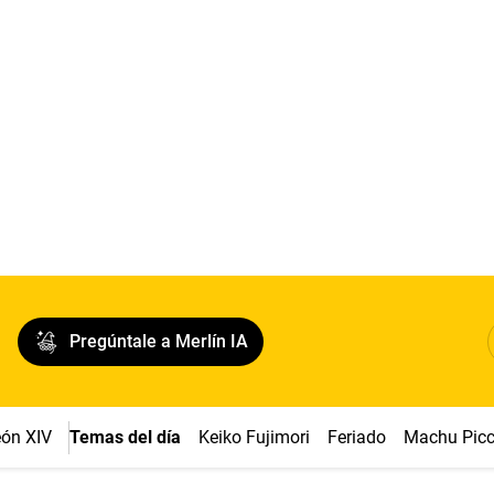
Pregúntale a Merlín IA
ón XIV
Temas del día
Keiko Fujimori
Feriado
Machu Pic