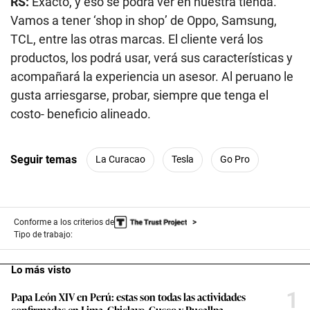
RS:
Exacto, y eso se podrá ver en nuestra tienda.
Vamos a tener ‘shop in shop’ de Oppo, Samsung,
TCL, entre las otras marcas. El cliente verá los
productos, los podrá usar, verá sus características y
acompañará la experiencia un asesor. Al peruano le
gusta arriesgarse, probar, siempre que tenga el
costo- beneficio alineado.
Seguir temas
La Curacao
Tesla
Go Pro
Conforme a los criterios de
Tipo de trabajo:
Lo más visto
1
Papa León XIV en Perú: estas son todas las actividades
confirmadas en Lima, Chiclayo, Cusco y Pucallpa