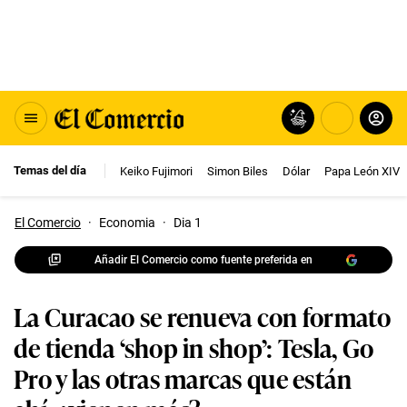
Temas del día
Keiko Fujimori
Simon Biles
Dólar
Papa León XIV
El Comercio
·
Economia
·
Dia 1
Añadir El Comercio como fuente preferida en
La Curacao se renueva con formato
de tienda ‘shop in shop’: Tesla, Go
Pro y las otras marcas que están