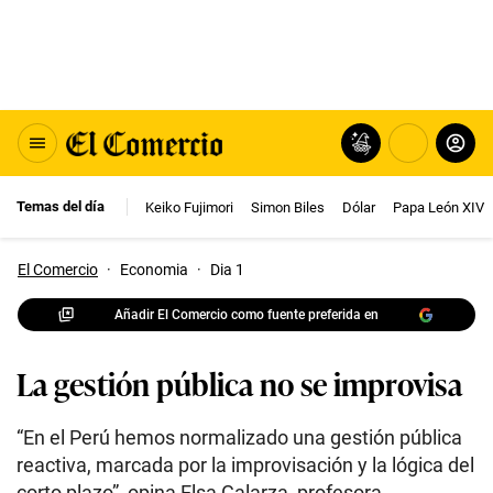
Temas del día
Keiko Fujimori
Simon Biles
Dólar
Papa León XIV
El Comercio
·
Economia
·
Dia 1
Añadir El Comercio como fuente preferida en
La gestión pública no se improvisa
“En el Perú hemos normalizado una gestión pública
reactiva, marcada por la improvisación y la lógica del
corto plazo”, opina Elsa Galarza, profesora-