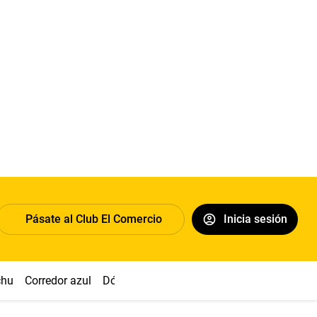
Pásate al Club El Comercio
Inicia sesión
chu
Corredor azul
Dólar
Congreso
Nasca
Acuña
Toled