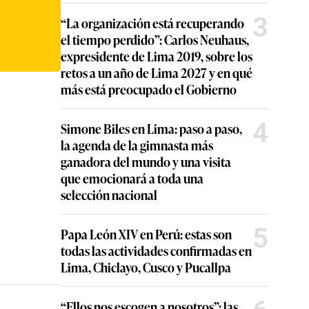
3
“La organización está recuperando
el tiempo perdido”: Carlos Neuhaus,
expresidente de Lima 2019, sobre los
retos a un año de Lima 2027 y en qué
más está preocupado el Gobierno
4
Simone Biles en Lima: paso a paso,
la agenda de la gimnasta más
ganadora del mundo y una visita
que emocionará a toda una
selección nacional
5
Papa León XIV en Perú: estas son
todas las actividades confirmadas en
Lima, Chiclayo, Cusco y Pucallpa
“Ellos nos escogen a nosotros”: las