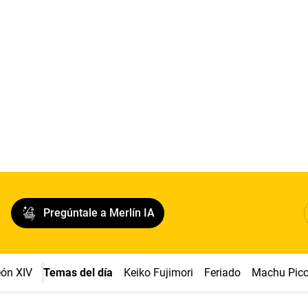
Pregúntale a Merlín IA
ón XIV
Temas del día
Keiko Fujimori
Feriado
Machu Pic