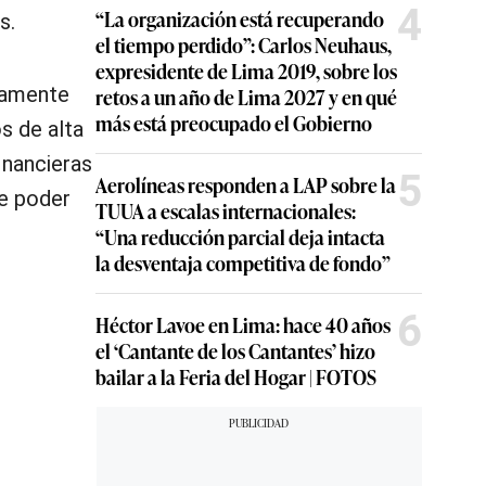
4
“La organización está recuperando
s.
el tiempo perdido”: Carlos Neuhaus,
expresidente de Lima 2019, sobre los
ivamente
retos a un año de Lima 2027 y en qué
más está preocupado el Gobierno
s de alta
inancieras
5
Aerolíneas responden a LAP sobre la
be poder
TUUA a escalas internacionales:
“Una reducción parcial deja intacta
la desventaja competitiva de fondo”
6
Héctor Lavoe en Lima: hace 40 años
el ‘Cantante de los Cantantes’ hizo
bailar a la Feria del Hogar | FOTOS