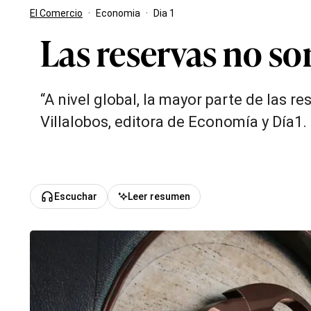
El Comercio
·
Economia
·
Dia 1
Las reservas no so
“A nivel global, la mayor parte de las 
Villalobos, editora de Economía y Día1.
Escuchar
Leer resumen