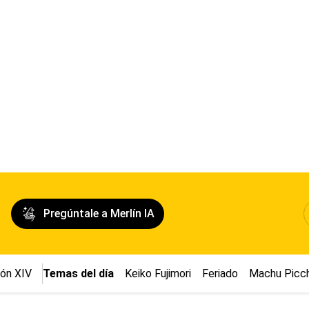
Pregúntale a Merlín IA
ón XIV
Temas del día
Keiko Fujimori
Feriado
Machu Picc