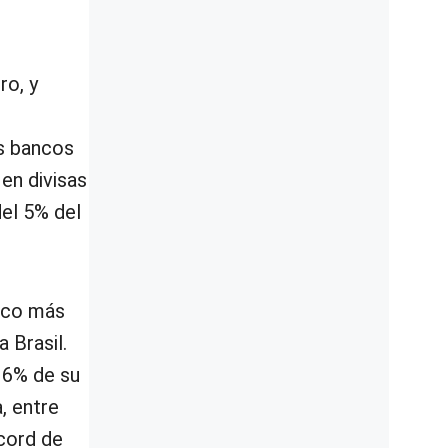
ro, y
os bancos
 en divisas
del 5% del
poco más
 Brasil.
16% de su
, entre
cord de