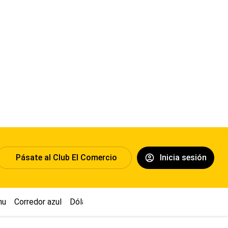
Pásate al Club El Comercio
Inicia sesión
hu
Corredor azul
Dólar
Congreso
Nasca
Acuña
Toledo