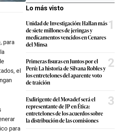
Lo más visto
1
Unidad de Investigación: Hallan más
de siete millones de jeringas y
medicamentos vencidos en Cenares
, para
del Minsa
la
2
Primeras fisuras en Juntos por el
de
Perú: La historia de Silvana Robles y
ados, el
los entretelones del aparente voto
engan
de traición
3
Exdirigente del Movadef será el
representante de JP en Ética:
s
entretelones de los acuerdos sobre
enerar
la distribución de las comisiones
ico para