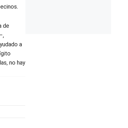
ecinos.
a de
–,
ayudado a
ígito
las, no hay