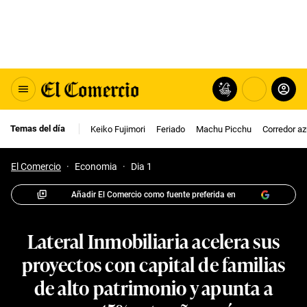
Temas del día
Keiko Fujimori
Feriado
Machu Picchu
Corredor az
El Comercio
·
Economia
·
Dia 1
Añadir El Comercio como fuente preferida en
Lateral Inmobiliaria acelera sus
proyectos con capital de familias
de alto patrimonio y apunta a