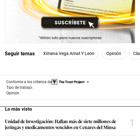
Seguir temas
Ximena Vega Amat Y León
Opinión
Cla
Conforme a los criterios de
Tipo de trabajo:
Opinión
Lo más visto
1
Unidad de Investigación: Hallan más de siete millones de
jeringas y medicamentos vencidos en Cenares del Minsa