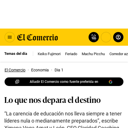
Temas del día
Keiko Fujimori
Feriado
Machu Picchu
Corredor az
El Comercio
·
Economia
·
Dia 1
Añadir El Comercio como fuente preferida en
Lo que nos depara el destino
“La carencia de educación nos lleva siempre a tener
líderes nula o medianamente preparados”, escribe
Ximena Vega Amat y León, CEO Claridad Coaching