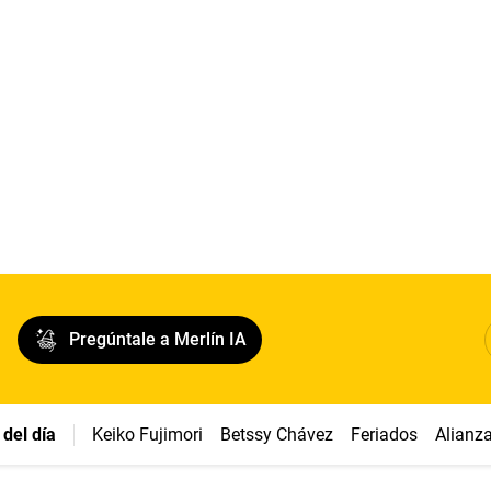
Pregúntale a Merlín IA
del día
Keiko Fujimori
Betssy Chávez
Feriados
Alianz