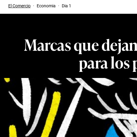
El Comercio
·
Economia
·
Dia 1
Marcas que dejan 
para los