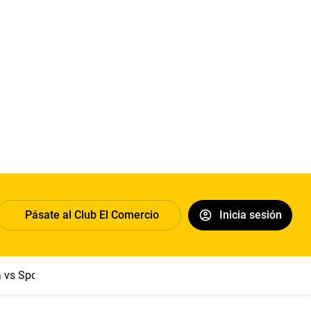
Pásate al Club El Comercio
Inicia sesión
a vs Sport Boys
Jorge Messi
Dólar
Papa León XIV
Congre