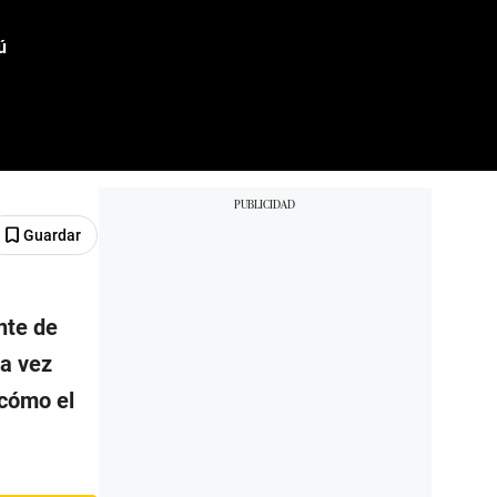
ú
Guardar
nte de
da vez
 cómo el