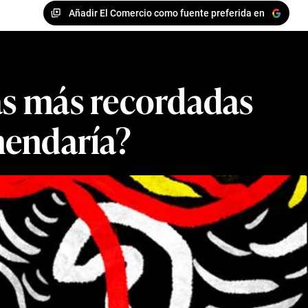
Añadir El Comercio como fuente preferida en
las más recordadas
mendaría?