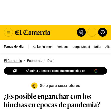
Temas del día
Keiko Fujimori
Feriados
Jorge Messi
Dólar
Ali
El Comercio
·
Economia
·
Dia 1
Añadir El Comercio como fuente preferida en
Solo para suscriptores
¿Es posible enganchar con los
hinchas en épocas de pandemia?