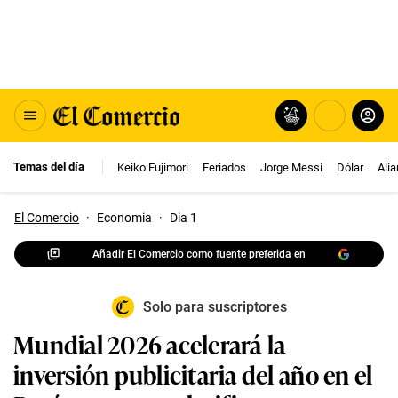
Temas del día
Keiko Fujimori
Feriados
Jorge Messi
Dólar
Ali
El Comercio
·
Economia
·
Dia 1
Añadir El Comercio como fuente preferida en
Solo para suscriptores
Mundial 2026 acelerará la
inversión publicitaria del año en el