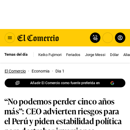
Temas del día
Keiko Fujimori
Feriados
Jorge Messi
Dólar
Ali
El Comercio
·
Economia
·
Dia 1
Añadir El Comercio como fuente preferida en
“No podemos perder cinco años
más”: CEO advierten riesgos para
el Perú y piden estabilidad política