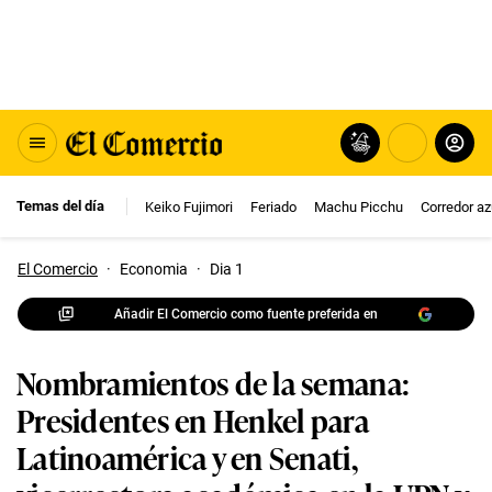
Temas del día
Keiko Fujimori
Feriado
Machu Picchu
Corredor az
El Comercio
·
Economia
·
Dia 1
Añadir El Comercio como fuente preferida en
Nombramientos de la semana:
Presidentes en Henkel para
Latinoamérica y en Senati,