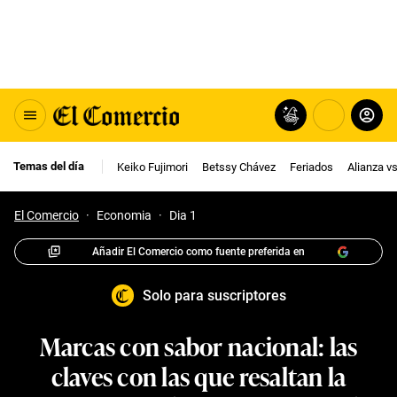
Temas del día
Keiko Fujimori
Betssy Chávez
Feriados
Alianza v
El Comercio
·
Economia
·
Dia 1
Añadir El Comercio como fuente preferida en
Solo para suscriptores
Marcas con sabor nacional: las
claves con las que resaltan la