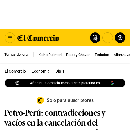
Temas del día
Keiko Fujimori
Betssy Chávez
Feriados
Alianza v
El Comercio
·
Economia
·
Dia 1
Añadir El Comercio como fuente preferida en
Solo para suscriptores
Petro-Perú: contradicciones y
vacíos en la cancelación del