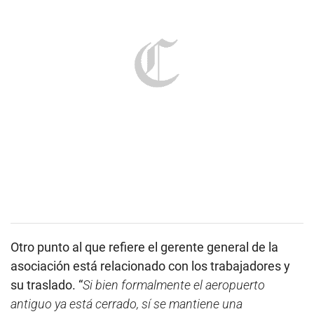
Otro punto al que refiere el gerente general de la
asociación está relacionado con los trabajadores y
su traslado. “
Si bien formalmente el aeropuerto
antiguo ya está cerrado, sí se mantiene una
comunicación interna para trabajadores y
tripulaciones. Con un bus interno están
implementando una solución de traslado. Ese traslado
toma cerca de 30 minutos, pero debería ser por lo
menos 15. Es algo que hemos levantado la semana