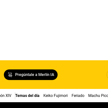
Pregúntale a Merlín IA
ón XIV
Temas del día
Keiko Fujimori
Feriado
Machu Pic