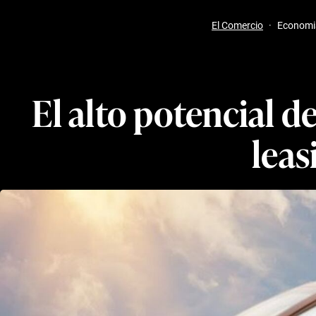
El Comercio
·
Economi
El alto potencial de
leas