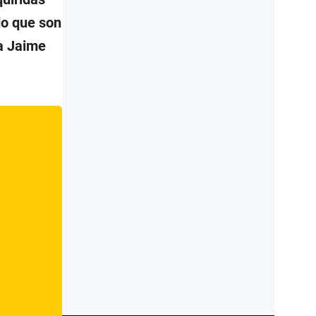
ado que son
la Jaime