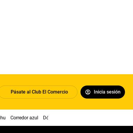
Pásate al Club El Comercio
Inicia sesión
chu
Corredor azul
Dólar
Congreso
Nasca
Acuña
Toled