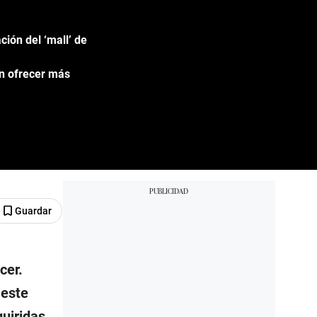
ción del ‘mall’ de
en ofrecer más
Guardar
cer.
 este
quiridas