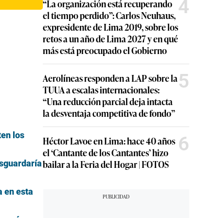
4
“La organización está recuperando
el tiempo perdido”: Carlos Neuhaus,
expresidente de Lima 2019, sobre los
retos a un año de Lima 2027 y en qué
más está preocupado el Gobierno
5
Aerolíneas responden a LAP sobre la
TUUA a escalas internacionales:
“Una reducción parcial deja intacta
la desventaja competitiva de fondo”
ten los
6
Héctor Lavoe en Lima: hace 40 años
el ‘Cantante de los Cantantes’ hizo
bailar a la Feria del Hogar | FOTOS
esguardaría
a en esta