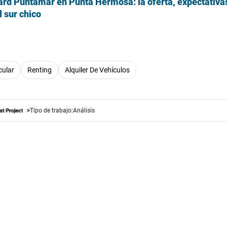
vard Puntamar en Punta Hermosa: la oferta, expectativ
l sur chico
cular
Renting
Alquiler De Vehículos
Tipo de trabajo:
Análisis