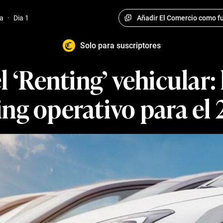
Añadir El Comercio como fu
a
·
Dia 1
Solo para suscriptores
l ‘Renting’ vehicular:
ing operativo para el