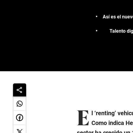
Así es el nuev
Talento di
E
l ‘renting’ vehi
Como indica He
sector ha crecido un