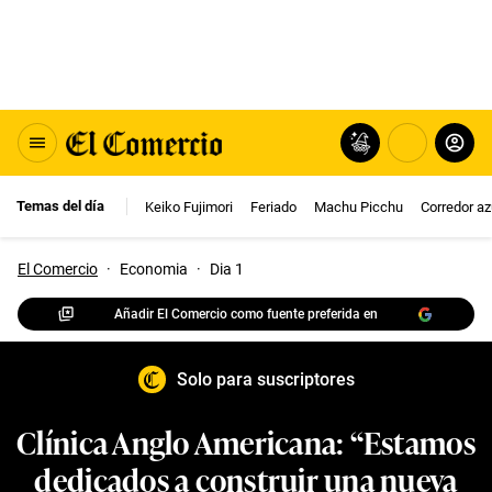
Temas del día
Keiko Fujimori
Feriado
Machu Picchu
Corredor az
El Comercio
·
Economia
·
Dia 1
Añadir El Comercio como fuente preferida en
Solo para suscriptores
Clínica Anglo Americana: “Estamos
dedicados a construir una nueva