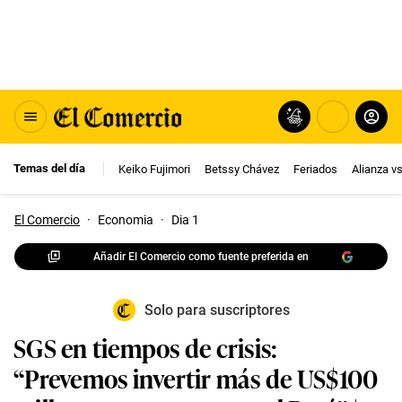
Temas del día
Keiko Fujimori
Betssy Chávez
Feriados
Alianza v
El Comercio
·
Economia
·
Dia 1
Añadir El Comercio como fuente preferida en
Solo para suscriptores
SGS en tiempos de crisis:
“Prevemos invertir más de US$100