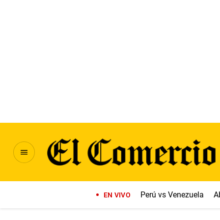
Perú vs Venezuela
A
EN VIVO