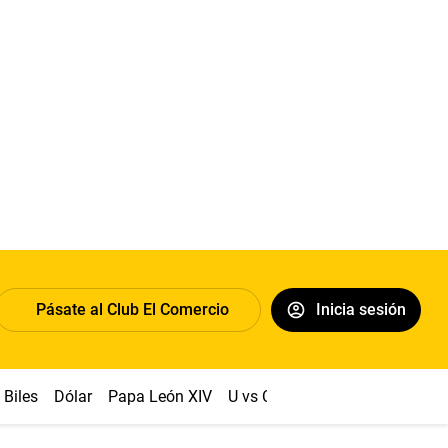
Pásate al Club El Comercio
Inicia sesión
Biles
Dólar
Papa León XIV
U vs Cristal
Congreso
Mach