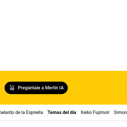
Pregúntale a Merlín IA
belardo de la Espriella
Temas del día
Keiko Fujimori
Simon 