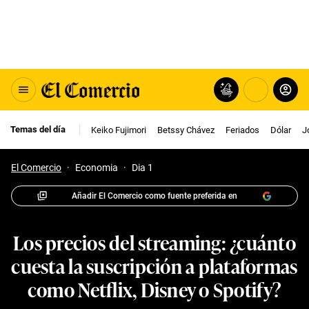
Temas del día
Keiko Fujimori
Betssy Chávez
Feriados
Dólar
J
El Comercio
·
Economia
·
Dia 1
Añadir El Comercio como fuente preferida en
Los precios del streaming: ¿cuánto
cuesta la suscripción a plataformas
como Netflix, Disney o Spotify?