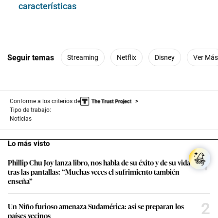
características
Seguir temas
Streaming
Netflix
Disney
Ver Más
Conforme a los criterios de
Tipo de trabajo:
Noticias
Lo más visto
1
Phillip Chu Joy lanza libro, nos habla de su éxito y de su vida
tras las pantallas: “Muchas veces el sufrimiento también
enseña”
2
Un Niño furioso amenaza Sudamérica: así se preparan los
países vecinos