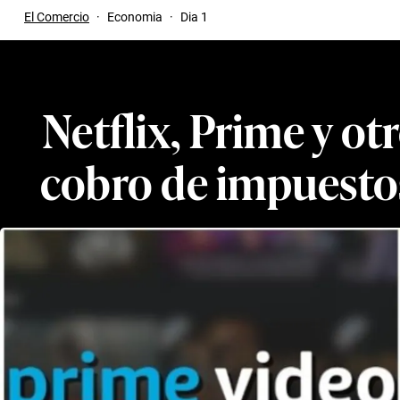
El Comercio
·
Economia
·
Dia 1
Netflix, Prime y ot
cobro de impuestos