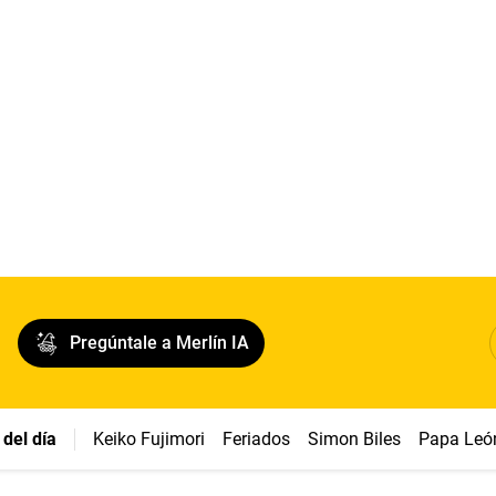
Pregúntale a Merlín IA
del día
Keiko Fujimori
Feriados
Simon Biles
Papa Leó