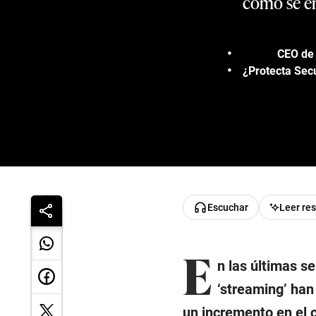
cómo se en
CEO de 
¿Protecta Secu
Escuchar
Leer re
E
n las últimas s
‘streaming’ han
un incremento en el 