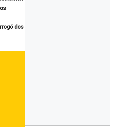
ios
orrogó dos