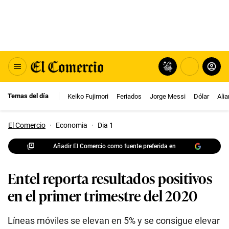
Temas del día
Keiko Fujimori
Feriados
Jorge Messi
Dólar
Ali
El Comercio
·
Economia
·
Dia 1
Añadir El Comercio como fuente preferida en
Entel reporta resultados positivos
en el primer trimestre del 2020
Líneas móviles se elevan en 5% y se consigue elevar