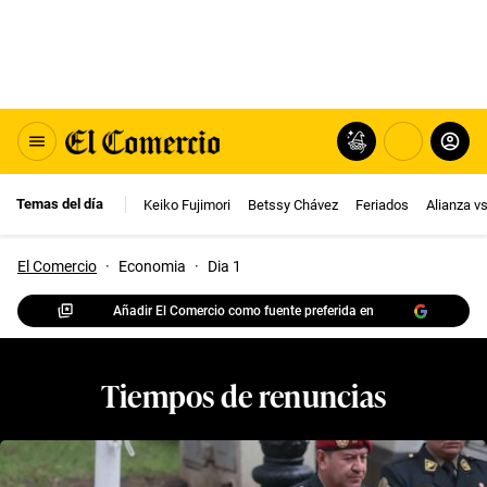
Temas del día
Keiko Fujimori
Betssy Chávez
Feriados
Alianza v
El Comercio
·
Economia
·
Dia 1
Añadir El Comercio como fuente preferida en
Tiempos de renuncias