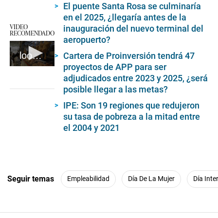
El puente Santa Rosa se culminaría
en el 2025, ¿llegaría antes de la
VIDEO
inauguración del nuevo terminal del
RECOMENDADO
aeropuerto?
loop explicativo precio pollo
Cartera de Proinversión tendrá 47
proyectos de APP para ser
0
adjudicados entre 2023 y 2025, ¿será
seconds
of
posible llegar a las metas?
17
seconds
IPE: Son 19 regiones que redujeron
su tasa de pobreza a la mitad entre
el 2004 y 2021
Seguir temas
Empleabilidad
Día De La Mujer
Día Inte