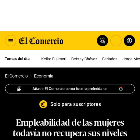
Temas del día
Keiko Fujimori
Betssy Chávez
Feriados
Jorge Me
El Comercio
·
Economia
Añadir El Comercio como fuente preferida en
Solo para suscriptores
Empleabilidad de las mujeres
todavía no recupera sus niveles