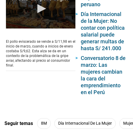
peruano
Día Internacional
de la Mujer: No
contar con política
0
salarial puede
seconds
of
generar multas de
El pollo eviscerado se vende a S/11,98 en el
1
inicio de marzo, cuando a inicios de enero
hasta S/ 241.000
minute,
costaba S/9,62. Esta alza se da en un
26
contexto de la problemática de la gripe
Conversatorio 8 de
seconds
aviar, afectando al precio al consumidor
marzo: Las
final.
mujeres cambian
la cara del
emprendimiento
en el Perú
Seguir temas
8M
Día Internacional De La Mujer
Muje